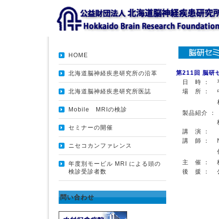
HOME
第211回 脳研
北海道脳神経疾患研究所の沿革
日 時 ：
北海道脳神経疾患研究所医誌
場 所 ：
Mobile MRIの検診
製品紹介 ：
セミナーの開催
講 演 ：
講 師 ：
ニセコカンファレンス
主 催 ：
年度別モービル MRI による頭の
検診受診者数
後 援 ：
問い合わせ